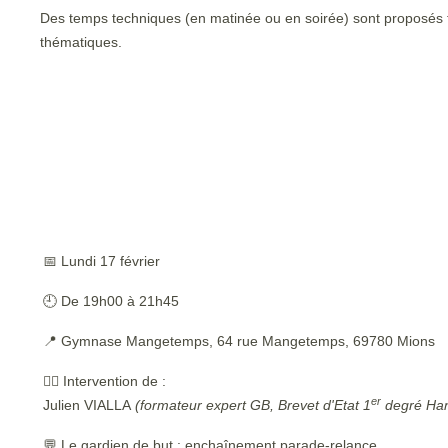
Des temps techniques (en matinée ou en soirée) sont proposés to
thématiques.
📅 Lundi 17 février
🕘 De 19h00 à 21h45
📍 Gymnase Mangetemps, 64 rue Mangetemps, 69780 Mions
🙋‍♂️ Intervention de :
er
Julien VIALLA
(formateur expert GB, Brevet d'Etat 1
degré Han
💬 Le gardien de but : enchaînement parade-relance