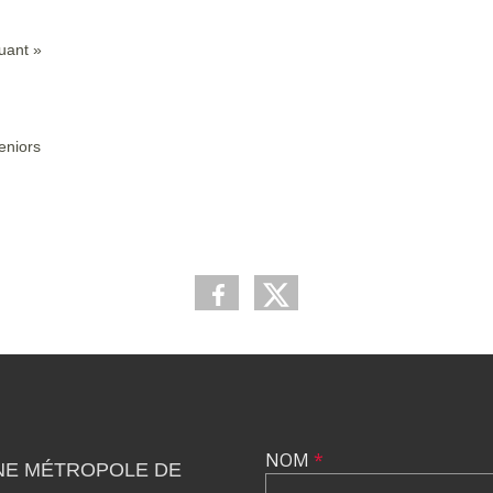
uant »
eniors
NOM
*
NE MÉTROPOLE DE