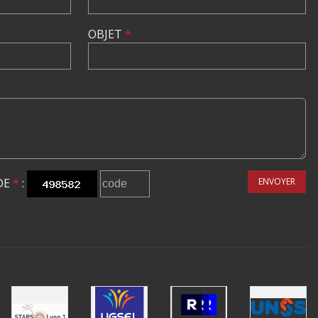
OBJET
*
DE
*
:
ENVOYER