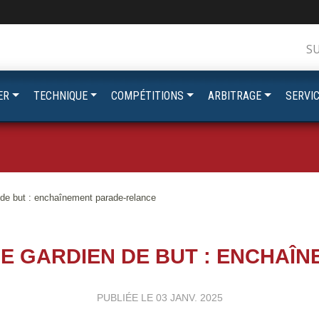
S
ER
TECHNIQUE
COMPÉTITIONS
ARBITRAGE
SERVI
de but : enchaînement parade-relance
LE GARDIEN DE BUT : ENCHAÎ
PUBLIÉE LE
03 JANV. 2025