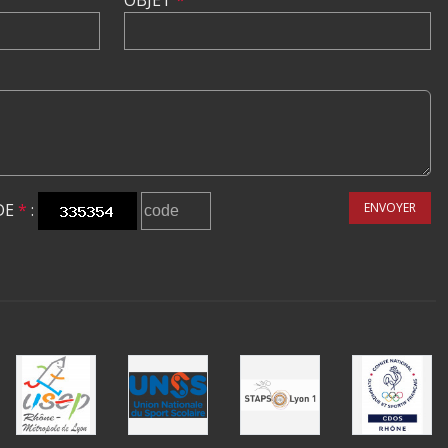
OBJET
*
DE
*
:
ENVOYER