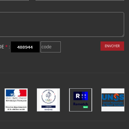
DE
*
:
ENVOYER