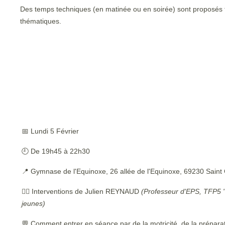
Des temps techniques (en matinée ou en soirée) sont proposés to
thématiques.
📅 Lundi 5 Février
🕘 De 19h45 à 22h30
📍 Gymnase de l'Equinoxe, 26 allée de l'Equinoxe, 69230 Saint
🙋‍♂️ Interventions de Julien REYNAUD
(Professeur d'EPS, TFP5 
jeunes)
💬 Comment entrer en séance par de la motricité, de la prépara