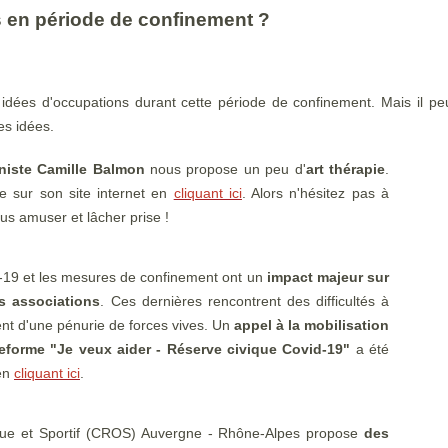
 en période de confinement ?
es idées d'occupations durant cette période de confinement. Mais il peu
les idées.
nniste Camille Balmon
nous propose un peu d'
art thérapie
.
e sur son site internet en
cliquant ici
. Alors n'hésitez pas à
us amuser et lâcher prise !
9 et les mesures de confinement ont un
impact majeur sur
des associations
. Ces dernières rencontrent des difficultés à
rent d'une pénurie de forces vives. Un
appel à la mobilisation
teforme "Je veux aider - Réserve civique Covid-19"
a été
 en
cliquant ici
.
ue et Sportif (CROS) Auvergne - Rhône-Alpes propose
des