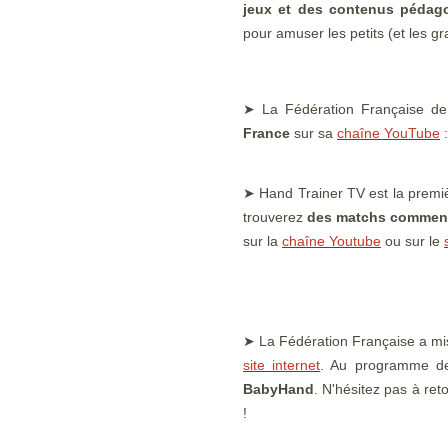
jeux et des contenus pédago
pour amuser les petits (et les g
➤ La Fédération Française de
France
sur sa
chaîne YouTube
:
➤ Hand Trainer TV est la premiè
trouverez
des matchs commenté
sur la
chaîne Youtube
ou sur le
➤ La Fédération Française a mi
site internet
. Au programme de
BabyHand
. N'hésitez pas à ret
!