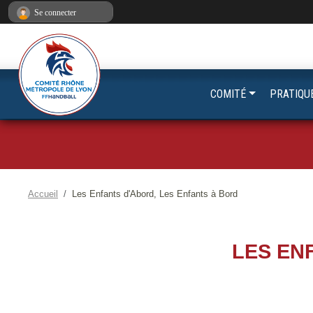
Panneau de gestion des cookies
Se connecter
COMITÉ
PRATIQU
Accueil
Les Enfants d'Abord, Les Enfants à Bord
LES EN