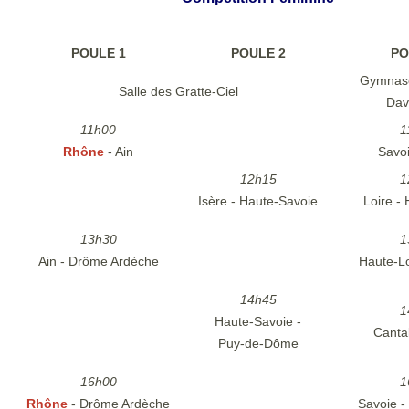
POULE 1
POULE 2
PO
Gymnase
Salle des Gratte-Ciel
Dav
11h00
1
Rhône
- Ain
Savoi
12h15
1
Isère - Haute-Savoie
Loire -
13h30
1
Ain - Drôme Ardèche
Haute-Lo
14h45
1
Haute-Savoie -
Cantal
Puy-de-Dôme
16h00
1
Rhône
- Drôme Ardèche
Savoie -