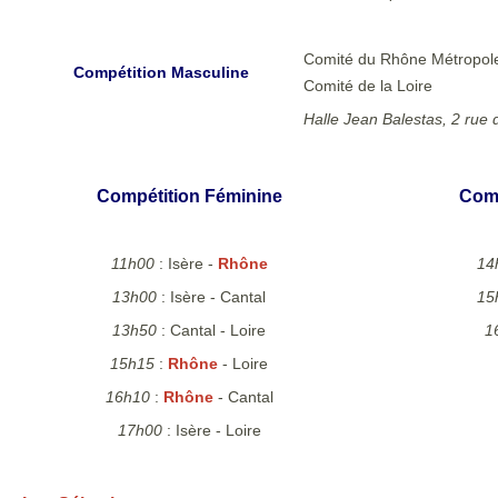
Comité du Rhône Métropole 
Compétition Masculine
Comité de la Loire
Halle Jean Balestas, 2 rue
Compétition Féminine
Comp
11h00
: Isère -
Rhône
14
13h00
: Isère - Cantal
15
13h50
: Cantal - Loire
1
15h15
:
Rhône
- Loire
16h10
:
Rhône
- Cantal
17h00
: Isère - Loire